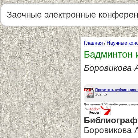
Заочные электронные конфере
Главная
/
Научные кон
Бадминтон и
Боровикова А
Прочитать публикацию 
262 Кб
Для чтения PDF необходима прогр
Библиограф
Боровикова А