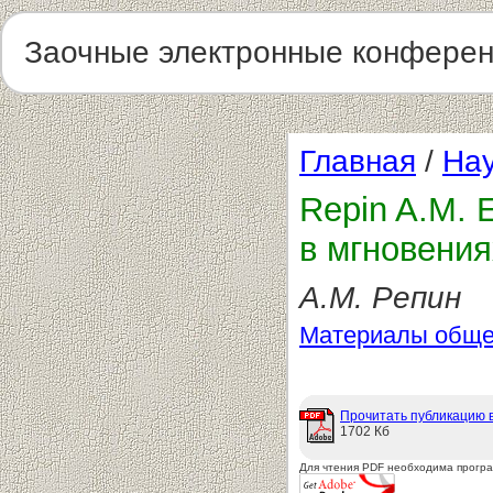
Заочные электронные конфере
Главная
/
Нау
Repin A.M. 
в мгновения
А.М. Репин
Материалы обще
Прочитать публикацию 
1702 Кб
Для чтения PDF необходима прогр