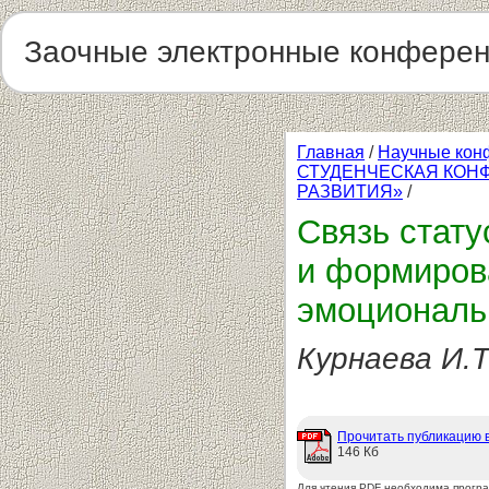
Заочные электронные конфере
Главная
/
Научные кон
СТУДЕНЧЕСКАЯ КОН
РАЗВИТИЯ»
/
Связь стату
и формиров
эмоциональ
Курнаева И.Т
Прочитать публикацию 
146 Кб
Для чтения PDF необходима прогр