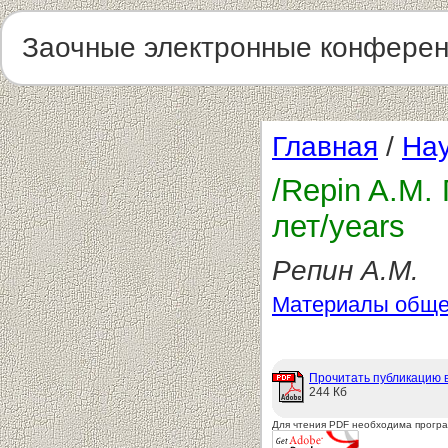
Заочные электронные конфере
Главная
/
Нау
/Repin A.M.
лет/years
Репин А.М.
Материалы обще
Прочитать публикацию 
244 Кб
Для чтения PDF необходима прогр