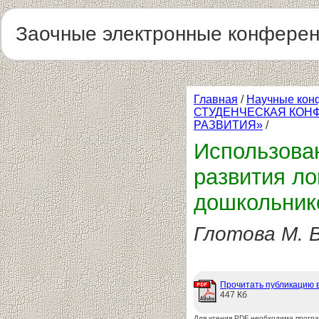
Заочные электронные конфере
Главная
/
Научные кон
СТУДЕНЧЕСКАЯ КОН
РАЗВИТИЯ»
/
Использова
развития ло
дошкольник
Глотова М. В
Прочитать публикацию 
447 Кб
Для чтения PDF необходима прогр