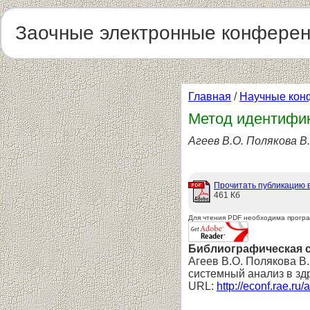
Заочные электронные конфере
Главная
/
Научные кон
Метод идентифик
Агеев В.О. Полякова В.
Прочитать публикацию 
461 Кб
Для чтения PDF необходима прогр
Библиографическая 
Агеев В.О. Полякова В
системный анализ в зд
URL:
http://econf.rae.ru/