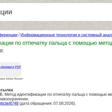
нции
ференции
/
Информационные технологии и системный анал
ации по отпечатку пальца с помощью мето
В.
в формате PDF
амма Adobe Reader
ссылка
.В. Метод идентификации по отпечатку пальца с помощью м
равоохранении.
article/8748
(дата обращения: 07.08.2026).