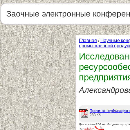
Заочные электронные конфере
Главная
/
Научные кон
промышленной продукц
Исследован
ресурсообе
предприяти
Александрова
Прочитать публикацию 
283 Кб
Для чтения PDF необходима прогр