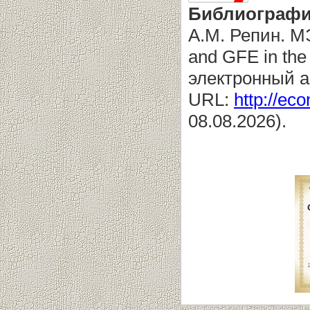
Библиографи
А.М. Репин. М
and GFE in the
электронный а
URL:
http://eco
08.08.2026).