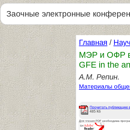
Заочные электронные конфере
Главная
/
Науч
МЭР и ОФР в
GFE in the a
А.М. Репин.
Материалы общег
Прочитать публикацию 
485 Кб
Для чтения PDF необходима прогр