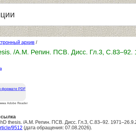
нции
ктронный архив
/
sis. /А.М. Репин. ПСВ. Дисс. Гл.3, С.83–92.
а
в формате PDF
амма Adobe Reader
ссылка
hD thesis. /А.М. Репин. ПСВ. Дисс. Гл.3, С.83–92. 1971–26.9
article/9512
(дата обращения: 07.08.2026).