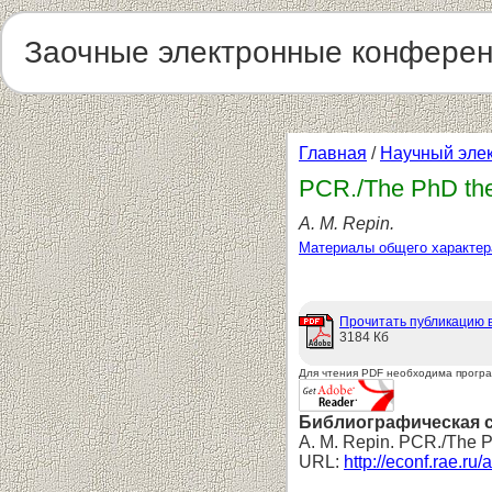
Заочные электронные конфере
Главная
/
Научный эле
PCR./The PhD the
A. M. Repin.
Материалы общего характер
Прочитать публикацию 
3184 Кб
Для чтения PDF необходима прогр
Библиографическая 
A. M. Repin. PCR./The P
URL:
http://econf.rae.ru/