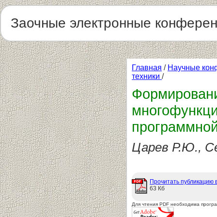
Заочные электронные конфере
Главная
/
Научные кон
техники
/
Формировани
многофункци
программной
Царев Р.Ю., С
Прочитать публикацию 
63 Кб
Для чтения PDF необходима прогр