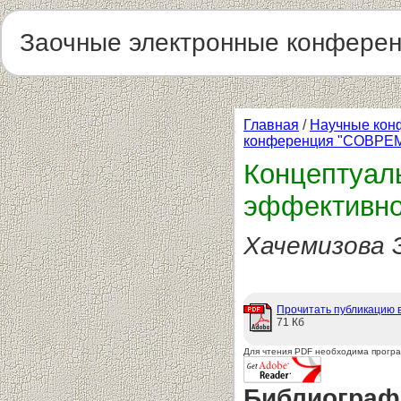
Заочные электронные конфере
Главная
/
Научные кон
конференция "СОВР
Концептуал
эффективно
Хачемизова Э
Прочитать публикацию 
71 Кб
Для чтения PDF необходима прогр
Библиограф