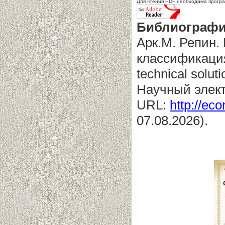
Для чтения PDF необходима прогр
Библиографи
Арк.М. Репин.
классификация
technical soluti
Научный элек
URL:
http://eco
07.08.2026).