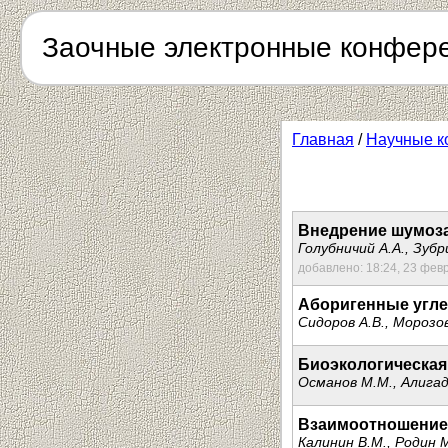
Заочные электронные конфер
Главная
/
Научные к
Внедрение шумоза
Голубничий А.А., Зубр
добавлено: 18:24, 23 фев
Аборигенные угле
Сидоров А.В., Морозов
Биоэкологическая
Османов М.М., Алигад
Взаимоотношение 
Калинин В.М., Родин М