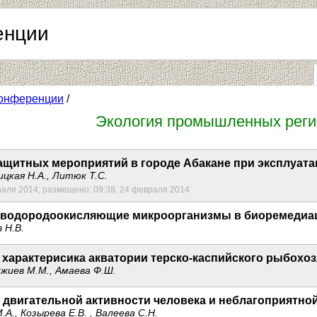
енции
онференции
/
Экология промышленных реги
щитных мероприятий в городе Абакане при эксплуата
ицкая Н.А., Литюк Т.С.
раля 2014; размещено: 09:38, 24 февраля 2014
водородоокисляющие микроорганизмы в биоремедиаци
 Н.В.
 характерисика акватории терско-каспийского рыбохо
жиев М.М., Амаева Ф.Ш.
двигательной активности человека и неблагоприятно
.А., Козырева Е.В. , Валеева С.Н.