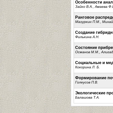
Особенности анал
Зайко В.А., Амаева Ф
Ранговое распред
Мазуркин П.М., Михай
Создание гибридн
Филькина А.Н.
Состояние прибре
Османов М.М., Алигад
Социальные и меди
Кокорина Л. Б.
Формирование поч
Голеусов П.В.
Экологические пр
Балашова Т.А.