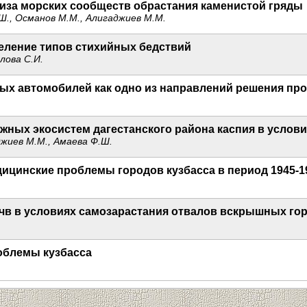
иза морских сообществ обрастания каменистой гряды
.Ш., Османов М.М., Алигаджиев М.М.
еление типов стихийных бедствий
лова С.И.
ых автомобилей как одно из направлений решения пр
жных экосистем дагестанского района каспия в услов
жиев М.М., Амаева Ф.Ш.
цинские проблемы городов кузбасса в период 1945-19
в в условиях самозарастания отвалов вскрышных го
облемы кузбасса