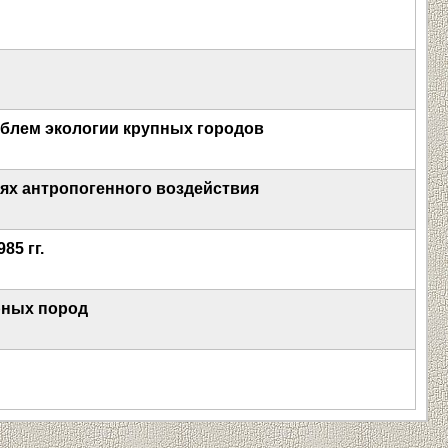
облем экологии крупных городов
иях антропогенного воздействия
85 гг.
рных пород