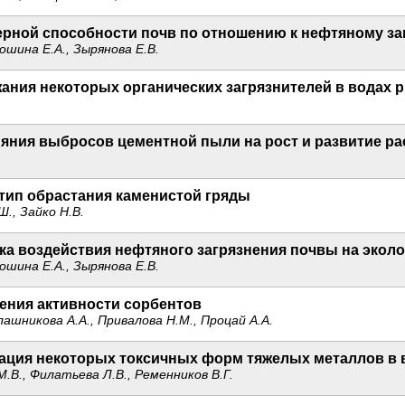
рной способности почв по отношению к нефтяному за
ошина Е.А., Зырянова Е.В.
ния некоторых органических загрязнителей в водах р.
яния выбросов цементной пыли на рост и развитие ра
ип обрастания каменистой гряды
Ш., Зайко Н.В.
ка воздействия нефтяного загрязнения почвы на эколо
ошина Е.А., Зырянова Е.В.
ения активности сорбентов
лашникова А.А., Привалова Н.М., Процай А.А.
ация некоторых токсичных форм тяжелых металлов в 
М.В., Филатьева Л.В., Ременников В.Г.