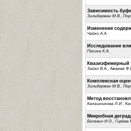
Зависимость буфе
Зильберман М.В., Пор
Изменение содержа
Чайко А.А.
Исследование вли
Пасика К.А.
Квазиэфемерный т
Зайко В.А., Амаева Ф.
Комплексная оцен
Зильберман М.В., Пор
Метод восстановл
Калашникова Л.И., Ка
Микробная деград
Белевич И.О., Гирёва 