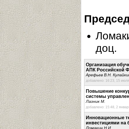
Председ
Ломаки
доц.
Организация обуч
АПК Российской Фе
Арефьев В.Н. Кулайки
добавлено: 16:23, 15 июл
Повышение конкур
системы управлен
Лазник М.
добавлено: 15:48, 2 январ
Инновационные те
инвестициями на 
Ломакин Н.И.