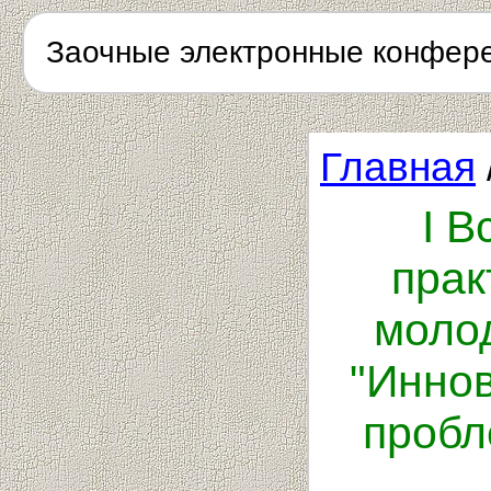
Заочные электронные конфер
Главная
I В
прак
моло
"Инно
пробл