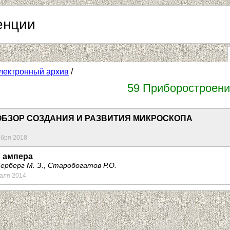
енции
лектронный архив
/
59 Приборостроен
БЗОР СОЗДАНИЯ И РАЗВИТИЯ МИКРОСКОПА
ября 2018
 ампера
Герберг М. З., Старобогатов Р.О.
раля 2014