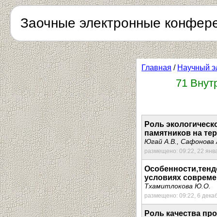
Заочные электронные конфер
Главная
/
Научный э
71 Внут
Роль экологическ
памятников на те
Югай А.В., Сафонова 
размещено: 09:22, 22 янв
Особенности,тенд
условиях совреме
Тхамитлокова Ю.О.
размещено: 09:22, 6 дека
Роль качества пр