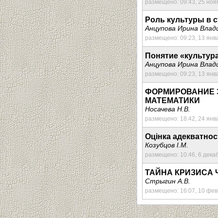
размещено: 09:43, 25 ноя
Роль культуры в 
Анцупова Ирина Влад
размещено: 09:23, 13 янв
Понятие «культур
Анцупова Ирина Влад
размещено: 09:23, 13 янв
ФОРМИРОВАНИЕ 
МАТЕМАТИКИ
Носачева Н.В.
размещено: 18:42, 24 янв
Оцінка адекватност
Козубцов І.М.
размещено: 10:46, 6 дека
ТАЙНА КРИЗИСА Ч
Стрыгин А.В.
размещено: 16:07, 10 фе