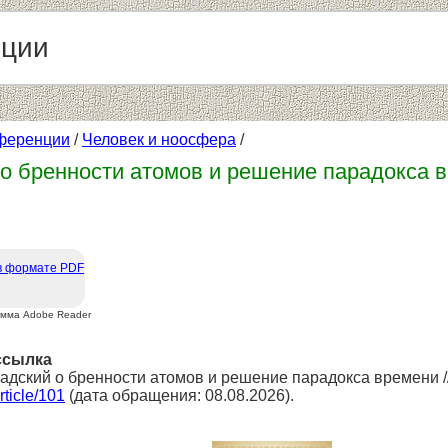
нции
ференции
/
Человек и ноосфера
/
 о бренности атомов и решение парадокса 
в формате PDF
амма Adobe Reader
ссылка
надский о бренности атомов и решение парадокса времени /
article/101
(дата обращения: 08.08.2026).