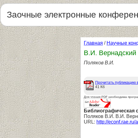
Заочные электронные конфере
Главная
/
Научные кон
В.И. Вернадский
Поляков В.И.
Прочитать публикацию 
41 Кб
Для чтения PDF необходима прогр
Библиографическая 
Поляков В.И. В.И. Вер
URL:
http://econf.rae.ru/