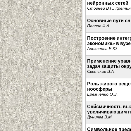
нейронных сетей
Стогней В.Г., Кретин
Основные пути сн
Павлов И.А.
Построение интег
экономике» в вузе
Алексеева Е.Ю.
Применение уравн
задач защиты ок
Святсков В.А.
Роль живого веще
ноосферы
Еремченко О.З.
Сейсмичность вы
увеличивающим п
Дуничев В.М.
Символьное пред