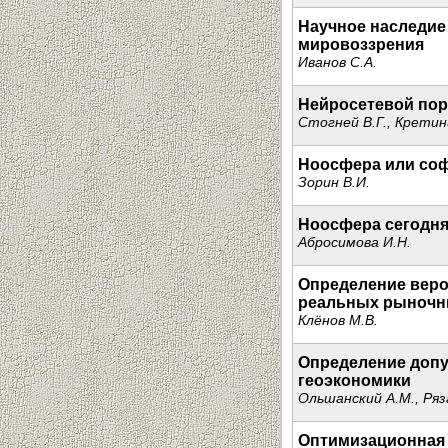
Научное наследие 
мировоззрения
Иванов С.А.
Нейросетевой пор
Стогней В.Г., Кретини
Ноосфера или соф
Зорин В.И.
Ноосфера сегодня
Абросимова И.Н.
Определение веро
реальных рыночн
Клёнов М.В.
Определение допу
геоэкономики
Ольшанский А.М., Ряз
Оптимизационная 