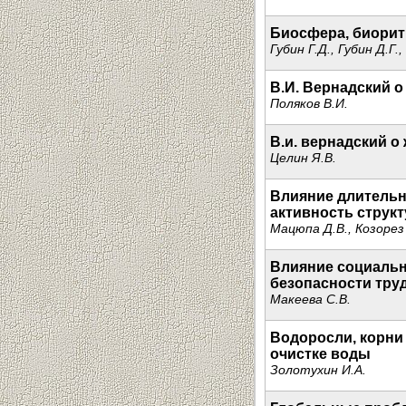
Биосфера, биорит
Губин Г.Д., Губин Д.Г.
В.И. Вернадский 
Поляков В.И.
В.и. вернадский о
Целин Я.В.
Влияние длительн
активность структ
Мацюпа Д.В., Козорез
Влияние социальн
безопасности труд
Макеева С.В.
Водоросли, корни
очистке воды
Золотухин И.А.