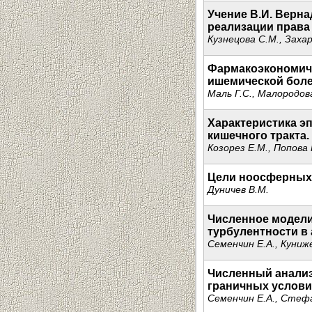
Учение В.И. Верна
реализации права
Кузнецова С.М., Захар
Фармакоэкономиче
ишемической боле
Маль Г.С., Малородова
Характеристика эп
кишечного тракта.
Козорез Е.М., Попова
Цели ноосферных 
Дуничев В.М.
Численное модели
турбулентности в
Семенчин Е.А., Куниж
Численный анализ
граничных услови
Семенчин Е.А., Стефа