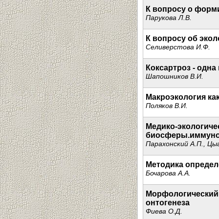
К вопросу о форм
Парукова Л.В.
К вопросу об эко
Селиверстова И.Ф.
Коксартроз - одн
Шапошников В.И.
Макроэкология как
Поляков В.И.
Медико-экологиче
биосферы.иммуно
Парахонский А.П., Цы
Методика определ
Бочарова А.А.
Морфологический 
онтогенеза
Фиева О.Д.