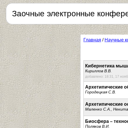
Заочные электронные конфер
Главная
/
Научные к
Кибернетика мыш
Кириллов В.В.
добавлено: 18:31, 17 ноя
Архетипические о
Городецкая С.В.
Архетипические 
Маленко С.А., Некита
Биосфера – технос
Поляков В.И.