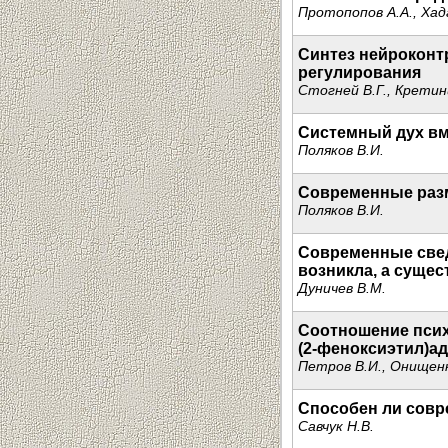
Протопопов А.А., Хад
Синтез нейроконт
регулирования
Стогней В.Г., Кретин
Системный дух вм
Поляков В.И.
Современные раз
Поляков В.И.
Современные свед
возникла, а сущес
Дуничев В.М.
Соотношение псих
(2-феноксиэтил)а
Петров В.И., Онищенко
Способен ли совр
Савчук Н.В.