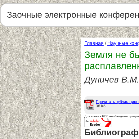
Заочные электронные конфере
Главная
/
Научные кон
Земля не бы
расплавлен
Дуничев В.М
Прочитать публикацию 
38 Кб
Для чтения PDF необходима прогр
Библиограф