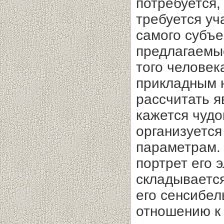
потребуется,
требуется уч
самого субъе
предлагаемы
того человек
прикладным н
рассчитать 
кажется чудо
организуетс
параметрам.
портрет его 
складываетс
его сенсибел
отношению к 