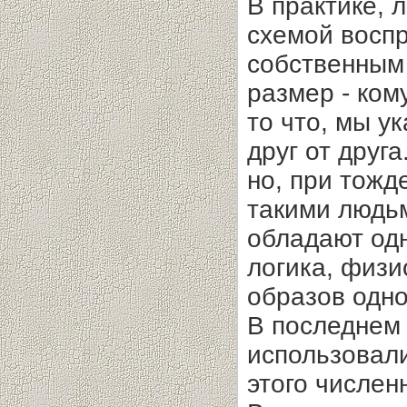
В практике, 
схемой воспр
собственным
размер - ком
то что, мы у
друг от друг
но, при тожд
такими людь
обладают од
логика, физи
образов одно
В последнем
использовали
этого числен