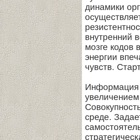
динамики ор
осуществляе
резистентнос
внутренний 
мозге кодов 
энергии впеч
чувств. Стар
Информация 
увеличением 
Совокупность
среде. Задае
самостоятель
стратегичес