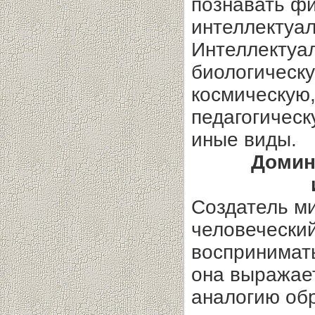
познавать фи
интеллектуа
Интеллектуа
биологическу
космическую,
педагогическ
иные виды.
Домин
Создатель м
человечески
воспринимать
она выражае
аналогию об