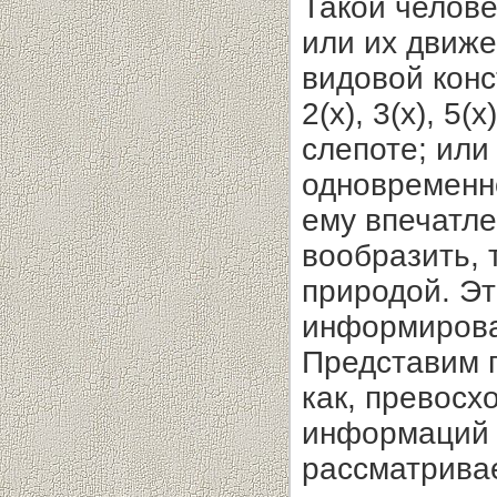
Такой челов
или их движе
видовой конс
2(х), 3(х), 5(х
слепоте; или 
одновременно
ему впечатле
вообразить, 
природой. Эт
информирова
Представим 
как, превосх
информаций 
рассматрива