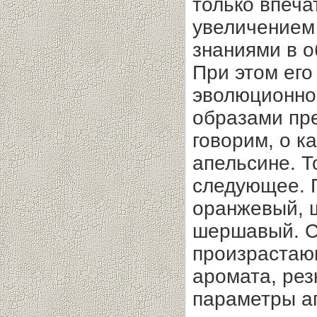
только впеча
увеличением
знаниями в о
При этом его
эволюционног
образами пр
говорим, о к
апельсине. Т
следующее. П.
оранжевый, ш
шершавый. С.
произрастающ
аромата, рез
параметры а