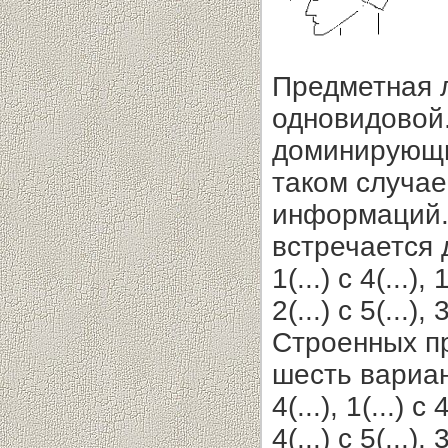
Предметная л
одновидовой.
доминирующи
таком случае
информаций.
встречается дес
1(...) с 4(...), 1
2(...) с 5(...), 3
Строенных п
шесть вариантов:
4(...), 1(...) с 4
4(...) с 5(...)