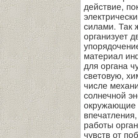
действие, по
электрическ
силами. Так 
организует д
упорядочени
материал инф
для органа ч
световую, хи
числе механ
солнечной эн
окружающие 
впечатления,
работы орган
чувств от по