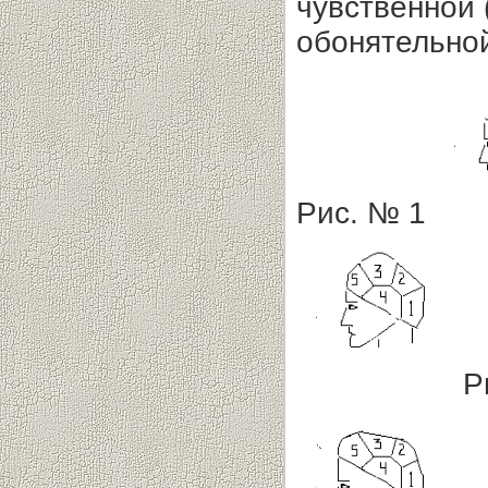
чувственной (
обонятельной
Рис. № 1
Р