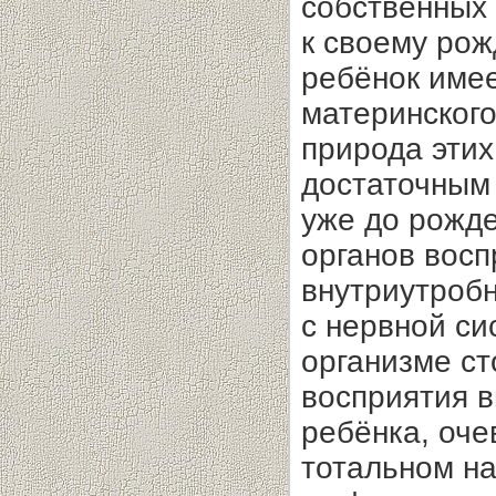
собственных 
к своему ро
ребёнок имее
материнского
природа этих
достаточным
уже до рожд
органов восп
внутриутроб
с нервной с
организме ст
восприятия 
ребёнка, оче
тотальном на