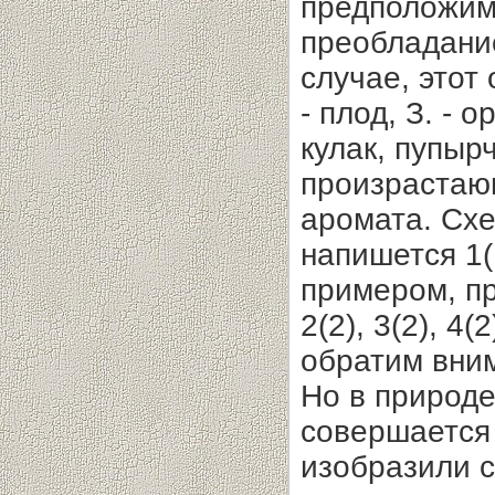
предположим
преобладани
случае, этот 
- плод, З. -
кулак, пупырч
произрастающ
аромата. Схе
напишется 1(1
примером, пр
2(2), 3(2), 4
обратим вним
Но в природе
совершается 
изобразили 