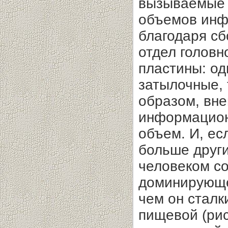
вызываемые
объемов инф
благодаря сб
отдел головн
пластины: о
затылочные, 
образом, вн
информацион
объем. И, ес
больше други
человеком со
доминирующе
чем он сталк
пищевой (рис