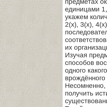
предметах о
единицами 1, 
укажем колич
2(х), 3(х), 4(
последовател
соответство
их организац
Изучая предм
способов вос
одного каког
врождённого 
Несомненно,
получить ист
существован