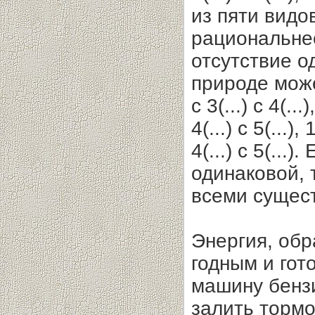
из пяти вид
рациональнее
отсутствие о
природе может
с 3(...) с 4(...),
4(...) с 5(...), 1
4(...) с 5(..
одинаковой, 
всеми сущес
Энергия, обр
годным и гот
машину бензи
залить тормо