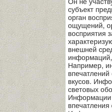
Он не участ
субъект пред
орган воспри
ощущений, ор
восприятия з
характеризую
внешней сре
информаций,
Например, и
впечатлений с
вкусов. Инфо
световых обо
Информации 
впечатления