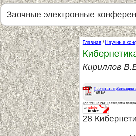
Заочные электронные конфере
Главная
/
Научные кон
Кибернетик
Кириллов В.В
Прочитать публикацию 
165 Кб
Для чтения PDF необходима прогр
28 Кибернети