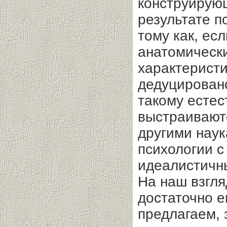
конструирую
результате п
тому как, ес
анатомическ
характеристи
дедуцировано
такому естес
выстраивают
другими нау
психологии с
идеалистичн
На наш взгля
достаточно е
предлагаем, 