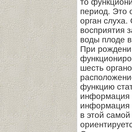
то функцион
период. Это 
орган слуха.
восприятия з
воды плоде в
При рождении
функциониров
шесть органо
расположение
функцию стат
информация 
информация 
в этой самой
ориентируетс