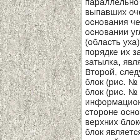
параллельно 
выпавших оче
основания че
основании уг
(область уха)
порядке их з
затылка, явл
Второй, сле
блок (рис. №
блок (рис. №
информацион
стороне осно
верхних блок
блок являетс