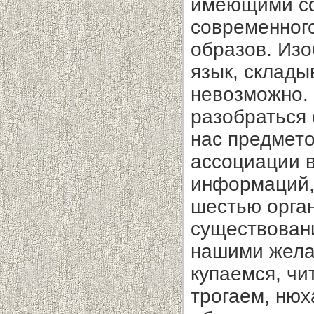
имеющими со
современног
образов. Из
язык, склад
невозможно. 
разобраться 
нас предмето
ассоциации в
информаций,
шестью орга
существован
нашими желан
купаемся, чи
трогаем, нюх