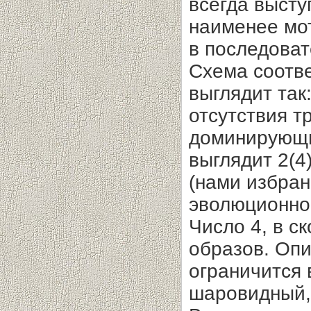
всегда высту
наименее мо
в последоват
Схема соотв
выглядит так: 
отсутствия 
доминирующи
выглядит 2(4
(нами избран
эволюционно
Число 4, в с
образов. Оп
ограничится
шаровидный, 