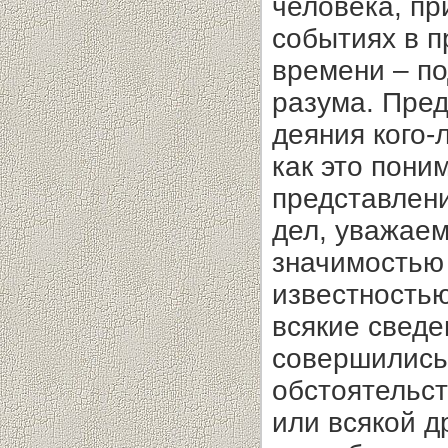
человека, п
событиях в 
времени – п
разума. Пре
деяния кого-
как это пони
представлени
дел, уважаем
значимостью
известностью
всякие сведе
совершились
обстоятельст
или всякой д