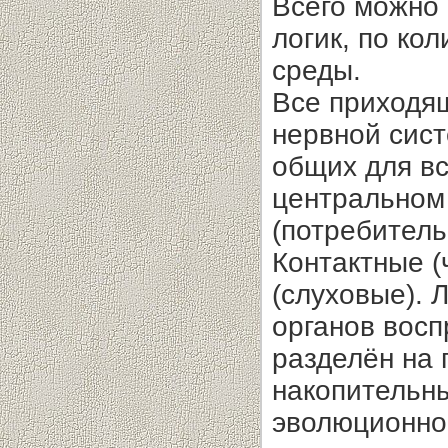
Всего можно 
логик, по ко
среды.
Все приходя
нервной сист
общих для вс
центральном
(потребитель
Контактные (
(слуховые). 
органов восп
разделён на 
накопительны
эволюционно