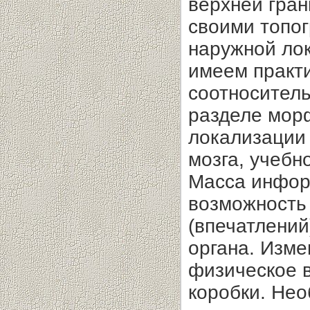
верхней гран
своими топо
наружной ло
имеем практ
соотноситель
разделе мор
локализации
мозга, учебн
Масса инфор
возможность
(впечатлений
органа. Изме
физическое 
коробки. Не