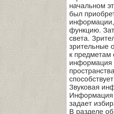
начальном эт
был приобре
информации,
функцию. Зат
света. Зрите
зрительные 
к предметам 
информация 
пространств
способствует
Звуковая ин
Информация 
задает избир
В разделе о