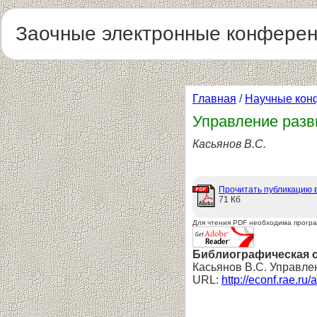
Заочные электронные конфере
Главная
/
Научные кон
Управление разв
Касьянов В.С.
Прочитать публикацию 
71 Кб
Для чтения PDF необходима прогр
Библиографическая 
Касьянов В.С. Управле
URL:
http://econf.rae.ru/