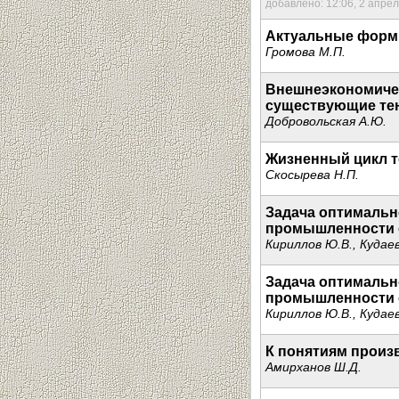
добавлено: 12:06, 2 апре
Актуальные форм
Громова М.П.
Внешнеэкономичес
существующие те
Добровольская А.Ю.
Жизненный цикл т
Скосырева Н.П.
Задача оптимальн
промышленности с
Кириллов Ю.В., Кудаев
Задача оптимальн
промышленности с
Кириллов Ю.В., Кудаев
К понятиям произ
Амирханов Ш.Д.