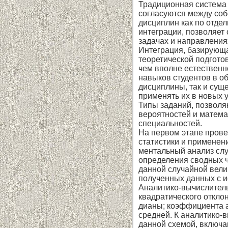
Традиционная система 
согласуются между соб
дисциплин как по отдел
интеграции, позволяет
задачах и направ­лени
Интеграция, базирующа
теоретической подготов
чем вполне естественн
навыков студентов в о
дисциплины, так и сущ
применять их в новых 
Типы заданий, позволя
вероятностей и матема
специ­альностей.
На первом этапе прове
статистики и применен
ментальный анализ слу
определения сводных ч
дан­ной случайной вел
полученных данных с ис
Аналитико-вычислитель
квадратического откло
дианы; коэффициента а
средней. К аналитико-в
данной схемой, включа