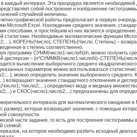
в каждый интервал. Эта процедура является необходимой 
представляет собой по­строение и изображение гистограммы
значений случайной величины.
четно-графической работы предполагает в первую очеред
м Microsoft Excel. Нахождение среднего значения, стандар
ми способами, и простейшим из них является определение
ой статистики. Не­обходимые математические функции Micro
…), КОРЕНЬ(Число), СТЕПЕНЬ(Число; Степень) – возвра­ща
зведенное в степень соответст­венно.
зуя программу СУММ(число1:числоN)/n, можно получить ср
 дисперсии – (n*СУММКВ(число1:числоN)–СТЕПЕНЬ(число1:ч
дится вычисление выбо­рочного среднего квадратического
указанных параметров можно воспользоваться статистическ
2;…), можно определить значе­ние выборочного среднего
) возвращают значения стан­дартного отклонения и дисп
исло1; Число2;…) определяют моду и ме­диану множества ч
;...) и СКОС(число1;число2;...) предназначены для опред
верительного интервала для математического ожидания в 
л; размер), которая возвращает значение, с помощью кото
ной совокупности.
еской части задания, то есть для построения гистограммы 
ой схемой:
тервалов, на которое необхо­димо разбить исходный диапаз
рвала;