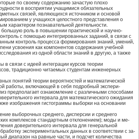
оторые по своему содер­жанию зачастую плохо
рудно­сти в восприятии учащимися обязательных
едметных связей, являющихся источни­ком и основой
рмированием у учащихся целостного представления о
ным характером познавательной деятельности.
большую роль в повы­шении практической и научно-
контроль с помощью интегрированных заданий, в связи с
ванным контроль процесса формирования знаний, умений,
епени усвоения как компонентов содержания учебной
следования из одной об­ласти знаний в другую, а также
 в связи с идеей инте­грации курсов теории
ексов, традиционно читаемых студентам инженерных
овных понятий теории вероятностей и математической
кой работы, включающей в себя подробный экспери­
лиз предполагает ознакомление с различными способами
овери­тельного интервала для математического ожидания
также изображения гистограммы выборки на основании
ение выборочных сред­него, дисперсии и среднего
ских комплексов стандартным отклонением); моды и ме­
ления доверительного интер­вала для генеральной
бра­ботку экспериментальных данных в соответствии с за­
й диапазон на равные части, и подсчет количества