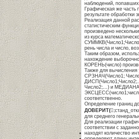
наблюдений, попавших 
Графическая же часть 
результате обработки 
Реализация данной рас
статистическим функция
произведено нескольки
из курса математическ
СУММКВ(Число1;Число2;
рень числа и число, во
Таким образом, исполь
нахождение выборочной
КОРЕНЬ(число) произво
Также для вычисления 
СРЗНАЧ(Число1; Число
ДИСП(Число1;Число2;…
Число2;…) и МЕДИАНА(Ч
ЭКСЦЕСС(число1;число2
соответственно.
Определение границ до
ДОВЕРИТ(
;станд_отк
для среднего генераль
Для реализации графич
соответствии с задан­н
находят количество ин
определяют длину инте