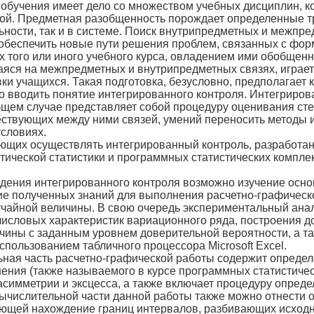
обучения имеет дело со мно­жеством учебных дисциплин, к
ой. Пред­метная разобщенность порождает определенные т
ьности, так и в системе. Поиск внутрипред­метных и межпр
 обеспечить новые пути решения проблем, связанных с фо
ях того или иного учебного курса, овладением ими обобщен
яся на межпредметных и внутрипредметных связях, играет 
ки учащихся. Такая подготовка, безусловно, предполагает 
о вводить понятие интегрирован­ного контроля. Интегриро
б­щем случае представляет собой процедуру оценивания ст
ествующих между ними связей, умений переносить методы ис
условиях.
ющих осуществлять интегри­рованный контроль, разработаны
тической статистики и программных статистических компл
дения интегрированного кон­троля возможно изучение осн
ие полученных знаний для выполнения расчетно-графиче­с
чайной величины. В свою очередь экспериментальный ана
исловых характеристик вариационного ряда, построения д
ичины с заданным уровнем довери­тельной вероятности, а 
пользо­ванием табличного процессора Microsoft Excel.
ная часть расчетно-графи­ческой работы содержит определ
нения (также называемого в курсе программных статистиче­
симметрии и эксцесса, а также включает процедуру опреде
ычисли­тельной части данной работы также можно отнести о
ющей нахождение границ интер­валов, разбивающих исходны