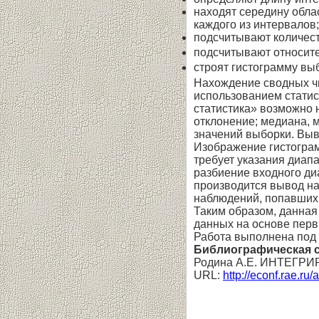
находят середину обла
каждого из интервалов;
подсчитывают количес
подсчитывают относит
строят гистограмму вы
Нахождение сводных чи
использованием статист
статистика» возможно 
отклонение; медиана, 
значений вы­борки. Вы
Изображение гистограм
требует указания диап
разбиение входного ди
производится вывод на
наблюдений, попавших
Таким образом, данная
данных на основе перв
Работа выполнена под 
Библиографическая 
Родина А.Е. ИНТЕГР
URL:
http://econf.rae.ru/