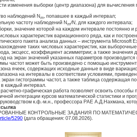
сти изменения выборки (центр диапазона) для вычисления г
тво наблюдений N
, попав­шее в каждый интервал;
m
ельную частоту наблюдений N
/N,
для каждого интервала;
m
борки, значение которой на каждом интервале постоянно и 
словых характеристик вариа­ционного ряда, как и построе
иче­ского пакета анализа данных – инструмента Microsoft 
нахождение таких числовых характеристик, как выборочные
мода, экс­цесс, коэффициент асимметрии; а также значения
вод на экран значений указанных параметров производится 
мы частот может быть про­изведено с помощью инструмент
а­зона ячеек, содержащих исходные данные в виде вариа­ци
апазона на интервалы в соот­ветствии условиями, приведе
 экран гистограммы частот, а также таблица содержащая п
 в каждый интервал.
 расчетно-графическая работа позволяет освоить способы 
ичной интеграции курсов математической статистики и про­
руководством к.ф.-м.н., профессора РАЕ А.Д.Нахмана, кот
ссылка
ИРОВАННЫЕ КОНТРОЛЬНЫЕ ЗАДАНИЯ ПО МАТЕМАТИЧЕСКОЙ
article/5290
(дата обращения: 07.08.2026).