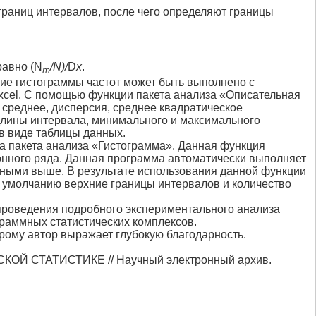
раниц интер­валов, после чего определяют границы
равно (N
/N)/
D
x
.
m
ние гистограммы частот может быть выполнено с
Excel. С помощью функции пакета анализа «Описатель­ная
 среднее, дисперсия, среднее квадратическое
 длины интервала, минимального и максимального
в виде таблицы данных.
а пакета анализа «Гистограмма». Данная функция
онного ряда. Данная программа автоматически выпол­няет
нными выше. В результате использования данной функции
о умолчанию верхние границы интервалов и количество
проведения подробного экс­периментального анализа
граммных статистических комплексов.
орому автор выражает глубокую благодарность.
 СТАТИСТИКЕ // Научный электронный архив.