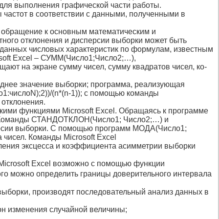
для вы­полнения графической части работы.
 частот в соответ­ствии с данными, полученными в
ь обращение к основным математическим и
тного от­клонения и дисперсии выборки может быть
 данных числовых характеристик по форму­лам, известным
soft Excel – СУММ(Число1;Число2;…),
ют на экране сумму чисел, сумму квадратов чисел, ко­
еднее зна­чение выборки; программа, реализующая
ислоN);2))/(n*(n-1)); с помощью ко­манды
 отклонения.
ими функциями Microsoft Excel. Обращаясь к программе
. Команды СТАНДОТКЛОН(Число1; Число2;…) и
ерсии выборки. С помощью программ МОДА(Число1;
исел. Команды Microsoft Excel
еления эксцесса и коэффици­ента асимметрии выборки
Microsoft Excel возможно с помощью функции
рого можно определить границы доверительного интервала
выборки, производят по­следовательный анализ данных в
он изменения слу­чайной величины;