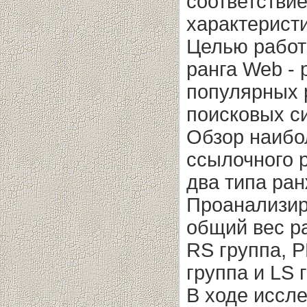
соответствие
характеристи
Целью работ
ранга Web - 
популярных 
поисковых с
Обзор наибо
ссылочного 
два типа ран
Проанализиро
общий вес р
RS группа, 
группа и LS 
В ходе иссл