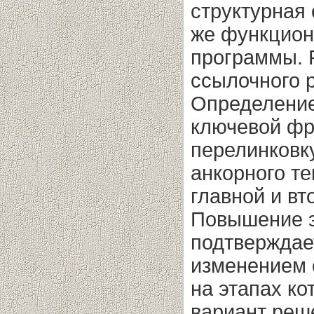
структурная 
же функцион
программы. 
ссылочного р
Определени
ключевой фр
перелинковк
анкорного те
главной и вт
Повышение э
подтверждае
изменением о
на этапах к
вариант реш