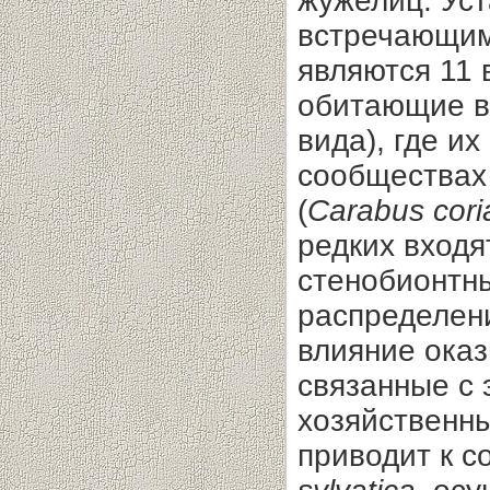
жужелиц. Уст
встречающим
являются 11 
обитающие в 
вида), где и
сообществах
(
Carabus cori
редких вход
стенобионтны
распределен
влияние ока
связанные с 
хозяйственны
приводит к 