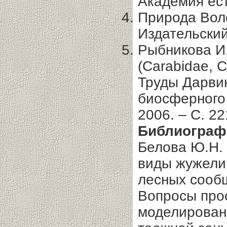
Академия ест
Природа Воло
Издательский
Рыбникова И
(Carabidae, C
Труды Дарвин
биосферного 
2006. – С. 22
Библиограф
Белова Ю.Н.
виды жужелиц
лесных сообщ
Вопросы про
моделирован