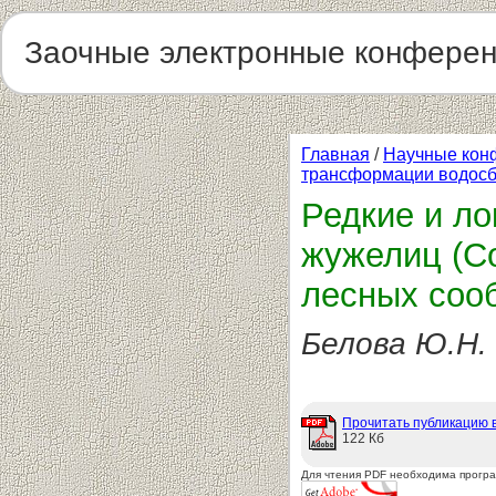
Заочные электронные конфере
Главная
/
Научные кон
трансформации водосб
Редкие и л
жужелиц (Co
лесных соо
Белова Ю.Н.
Прочитать публикацию 
122 Кб
Для чтения PDF необходима прогр