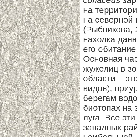
coriaceus
зар
на территори
на северной 
(Рыбникова, 
находка данн
его обитание
Основная час
жужелиц в з
области – эт
видов), приу
берегам водо
биотопах на 
луга. Все эт
западных рай