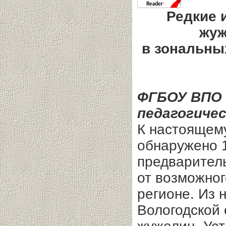
Редкие 
жуж
в зональны
ФГБОУ ВПО 
педагогиче
К настоящему
обнаружено 1
предваритель
от возможног
регионе. Из 
Вологодской 