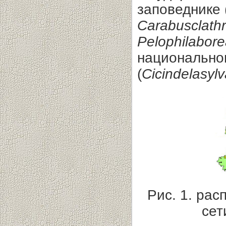
заповеднике 
Carabusclathr
Pelophilabore
национально
(
Cicindelasylv
Рис. 1. ра
сет