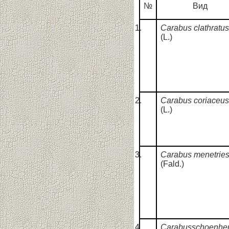
№
Вид
Carabus clathratus
(L.)
Carabus coriaceus
(L.)
Carabus menetries
(Fald.)
Carabusschoenher