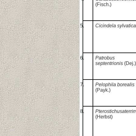
(Fisch.)
Cicindela sylvatica
Patrobus
septentrionis
(Dej.)
Pelophila borealis
(Payk.)
Pterostichusaterri
(Herbst)