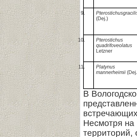
Pterostichusgracili
(Dej.)
Pterostichus
quadrifoveolatus
Letzner
Platynus
mannerheimii
(Dej.
В Вологодско
представленн
встречающих
Несмотря на
территорий,