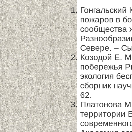
Гонгальский 
пожаров в б
сообщества ж
Разнообрази
Севере. – Сы
Козодой Е. М
побережья Р
экология бе
сборник науч
62.
Платонова М.
территории В
современного