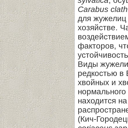
sylvatica
, ос
Carabus clath
для жужелиц
хозяйстве. Ч
воздействие
факторов, чт
устойчивость
Виды жужели
редкостью в 
хвойных и х
нормального 
находится на
распростране
(Кич-Городец