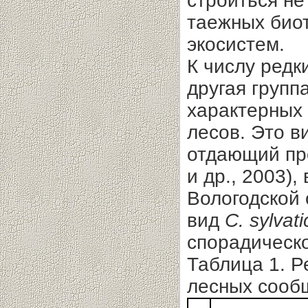
строиться не
таежных биот
экосистем.
К числу редк
другая групп
характерных
лесов. Это в
отдающий пр
и др., 2003)
Вологодской 
вид
C. sylvati
спорадическо
Таблица 1. 
лесных сооб