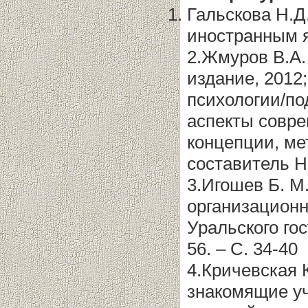
Гальскова Н.Д
иностранным яз
2.Жмуров В.А.
издание, 2012
психологии/по
аспекты совре
концепции, ме
составитель Н
3.Игошев Б. М
организационно
Уральского го
56. – С. 34-40
4.Кричевская 
знакомящие уч