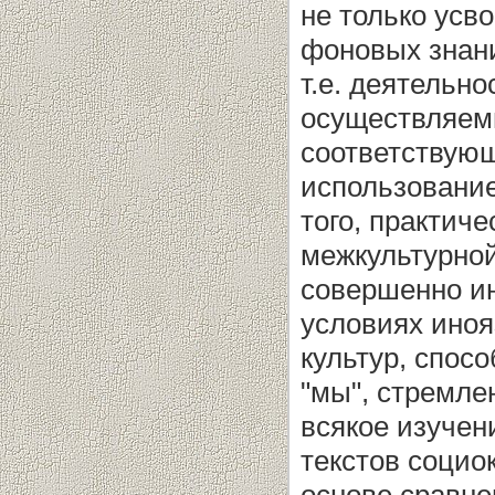
не только усв
фоновых знани
т.е. деятельн
осуществляем
соответствую
использовани
того, практич
межкультурной
совершенно ино
условиях иноя
культур, спос
"мы", стремле
всякое изучен
текстов социо