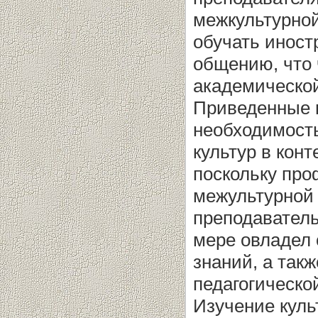
межкультурной
обучать иност
общению, что 
академическо
Приведенные 
необходимост
культур в кон
поскольку про
межультурной 
преподаватель
мере овладел
знаний, а так
педагогическо
Изучение куль