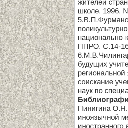
жителей стран
школе. 1996. №
5.В.П.Фурмано
поликультурно
национально-к
ППРО. С.14-16
6.М.В.Чилинга
будущих учите
региональной 
соискание уче
наук по специа
Библиографи
Пинигина О.Н
иноязычной м
иностранног