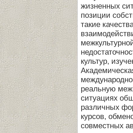
жизненных сит
позиции собст
такие качеств
взаимодейств
межкультурной
недостаточнос
культур, изуч
Академическа
международно
реальную меж
ситуациях общ
различных фор
курсов, обмен
совместных ав