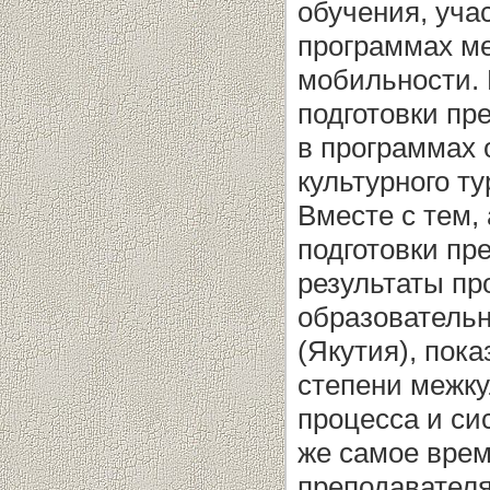
обучения, уча
программах м
мобильности. 
подготовки пр
в программах 
культурного ту
Вместе с тем,
подготовки пр
результаты пр
образователь
(Якутия), пока
степени межку
процесса и сис
же самое врем
преподавател