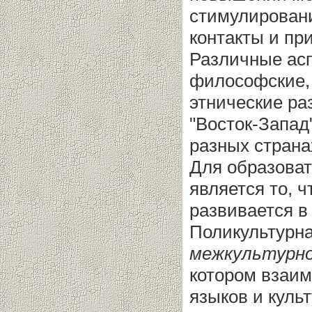
стимулирован
контакты и пр
Различные асп
философские, 
этнические ра
"Восток-Запад"
разных страна
Для образова
является то, 
развивается в
Поликультурна
межкультурно
котором взаи
языков и культ