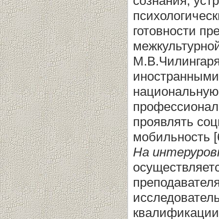
сознания, уст
психологическ
готовности пр
межкультурной
М.В.Чилингаря
иностранными 
национальную 
профессионал
проявлять со
мобильность [6
На интеруров
осуществляет
преподавателя
исследовател
квалификации 