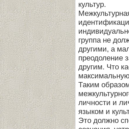
культур.
Межкультурна
идентификации
индивидуальн
группа не дол
другими, а ма
преодоление з
другим. Что к
максимальную
Таким образом
межкультурног
личности и л
языком и куль
Это должно сп