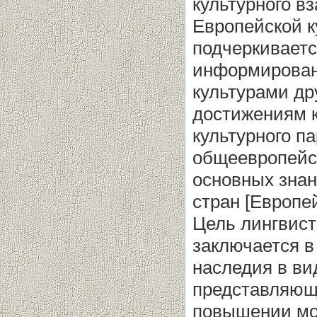
культурного в
Европейской к
подчеркиваетс
информирован
культурами др
достижениям к
культурного па
общеевропейс
основных знан
стран [Европей
Цель лингвист
заключается в
наследия в ви
представляюще
повышении мо