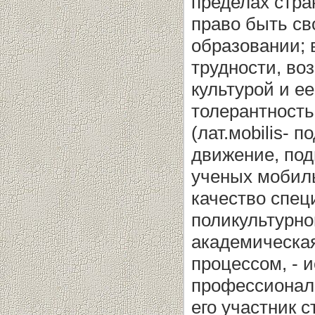
пределах стра
право быть с
образовании; 
трудности, во
культурой и е
толерантность
(лат.мobilis- 
движение, под
ученых мобиль
качество спец
поликультурно
академическа
процессом, - 
профессиональ
его участник 