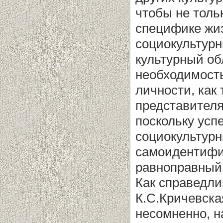
чтобы не толь
специфике жиз
социокультурн
культурный об
необходимость
личности, как
представителя
поскольку усп
социокультур
самоидентифи
равноправный 
Как справедли
К.С.Кричевска
несомненно, н