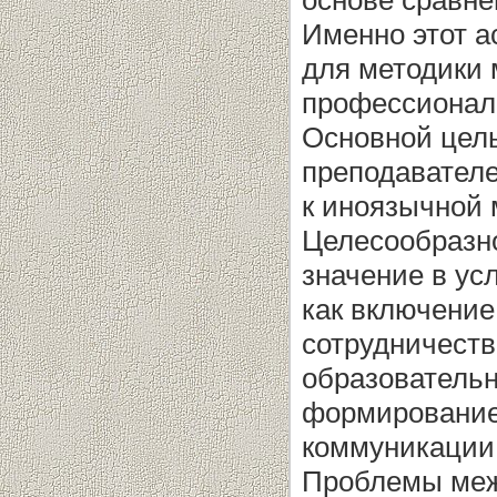
основе сравне
Именно этот а
для методики 
профессиональ
Основной цел
преподавателе
к иноязычной 
Целесообразно
значение в ус
как включение
сотрудничест
образовательн
формирование 
коммуникации
Проблемы меж