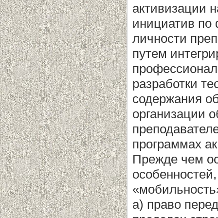
активизации н
инициатив по
личности преп
путем интегри
профессиональ
разработки те
содержания об
организации о
преподавателе
программах а
Прежде чем ос
особенностей,
«мобильность»
а) право пере