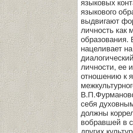
языковых конт
языкового обр
выдвигают фор
личность как 
образования.
нацеливает н
диалогический
личности, ее
отношению к я
межкультурног
В.П.Фурманово
себя духовны
должны коррел
вобравшей в с
других культур