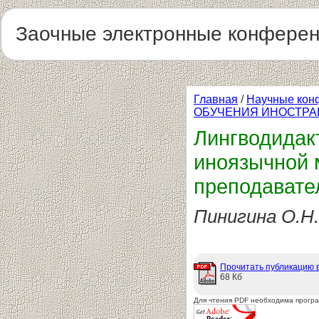
Заочные электронные конфере
Главная
/
Научные кон
ОБУЧЕНИЯ ИНОСТРА
Лингводидак
иноязычной 
преподавате
Пинигина О.Н.
Прочитать публикацию 
68 Кб
Для чтения PDF необходима прогр