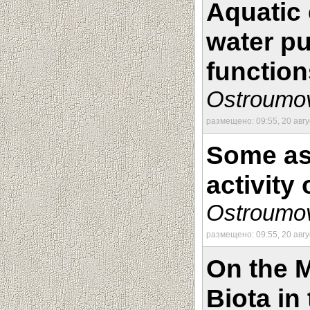
Aquatic 
water pu
function
Ostroumov
размещено: 09:55, 20 авг
Some asp
activity 
Ostroumov
размещено: 09:55, 20 авг
On the M
Biota in 