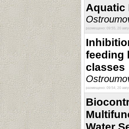
Aquatic
Ostroumov
размещено: 09:55, 20 авг
Inhibiti
feeding 
classes
Ostroumov
размещено: 09:54, 20 авг
Biocontr
Multifun
Water Se