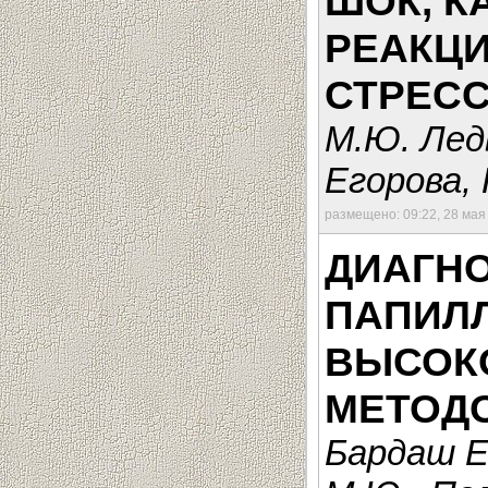
ШОК, К
РЕАКЦИ
СТРЕС
М.Ю. Лед
Егорова,
размещено: 09:22, 28 мая
ДИАГН
ПАПИЛ
ВЫСОК
МЕТОД
Бардаш Е.