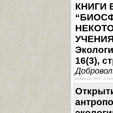
КНИГИ 
“БИОСФ
НЕКОТ
УЧЕНИЯ
Экологи
16(3), с
Доброволь
размещено: 09:26, 11 ноя
Открыти
антропо
экологи