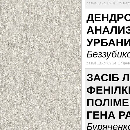
размещено: 09:18, 25 мар
ДЕНДР
АНАЛИЗ
УРБАН
Беззубико
размещено: 09:24, 17 фе
ЗАСІБ 
ФЕНІЛК
ПОЛІМЕ
ГЕНА P
Буряченко