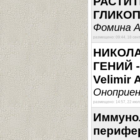
РАСТИ
ГЛИКО
Фомина А
размещено: 09:44, 18 сен
НИКОЛА
ГЕНИЙ 
Velimir
Оноприен
размещено: 14:57, 22 июл
Иммунол
перифе