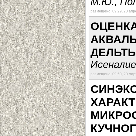
М.Ю., Пол
размещено: 09:29, 20 апр
ОЦЕНКА
АКВАЛ
ДЕЛЬТЫ
Исеналиев
размещено: 09:50, 20 мар
СИНЭК
ХАРАК
МИКРО
КУЧНО