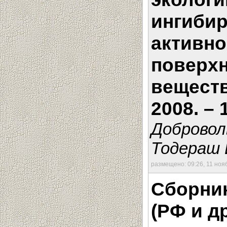
ингиби
активн
поверх
веществ
2008. – 
Доброволь
Тодераш 
размещено: 09:26, 11 ноя
Сборник
(РФ и д