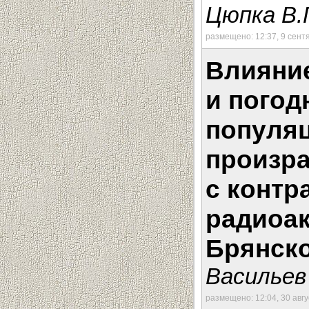
Цюпка В.
размещено: 12:37, 9 сент
Влияние
и погод
популя
произра
с контр
радиоак
Брянско
Васильев 
размещено: 12:04, 30 авг