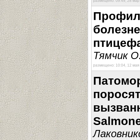
размещено: 09:49, 28 мар
Профил
болезне
птицеф
Тямчик О
размещено: 10:04, 12 мая
Патомо
поросят
вызванн
Salmone
Лаковник