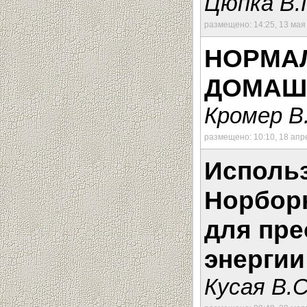
Цюпка В.
размещено: 14:25, 13 мая
НОРМА
ДОМАШ
Кромер В
размещено: 10:10, 18 апр
Исполь
Норбор
для пре
энергии
Кусая В.С