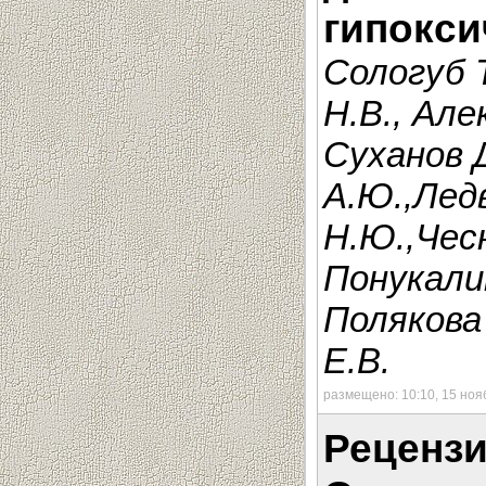
гипокси
Сологуб 
Н.В., Але
Суханов Д
А.Ю.,Лед
Н.Ю.,Чесн
Понукалин
Полякова 
Е.В.
размещено: 10:10, 15 ноя
Рецензи