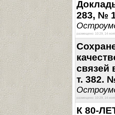
Доклады
283, № 1
Остроумо
размещено: 10:29, 14 ноя
Сохране
качеств
связей 
т. 382. №
Остроумо
размещено: 10:29, 14 ноя
К 80-Л