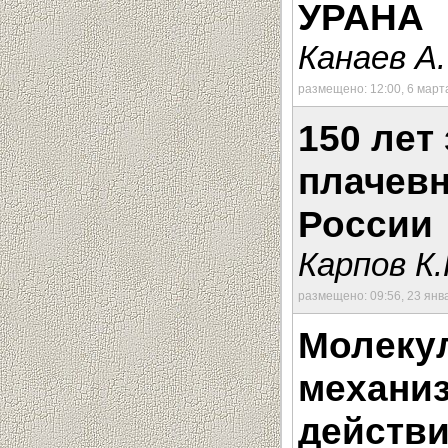
УРАНА
Канаев А.
размещено: 12:00, 6 март
150 лет
плачевн
России
Карпов К.
размещено: 09:56, 23 янв
Молеку
механиз
действи