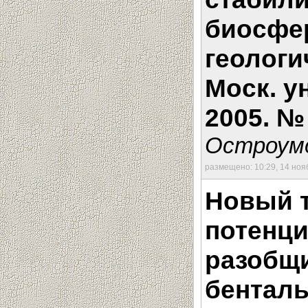
биосфер
геологи
Моск. у
2005. № 
Остроумо
размещено: 10:29, 14 ноя
Новый т
потенци
разобщи
бенталь