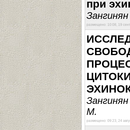
при эхи
Зангинян 
размещено: 10:08, 19 сен
ИССЛЕ
СВОБО
ПРОЦЕ
ЦИТОК
ЭХИНОК
Зангинян 
М.
размещено: 09:23, 24 авг