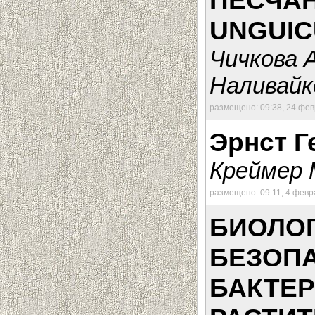
ПЕСЧАН
UNGUIC
Чичкова А
Наливайк
размещено: 09:38, 24 фе
Эрнст Г
Креймер 
размещено: 09:11, 4 февр
БИОЛОГ
БЕЗОП
БАКТЕ