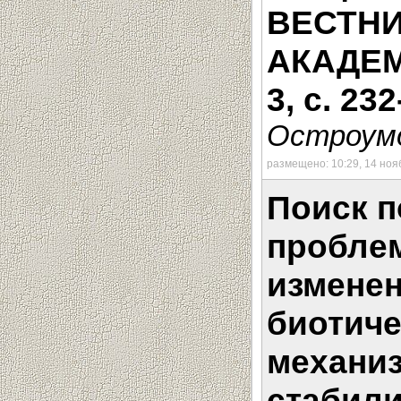
ВЕСТН
АКАДЕМИ
3, с. 23
Остроумо
размещено: 10:29, 14 ноя
Поиск 
пробле
изменен
биотиче
механиз
стабил