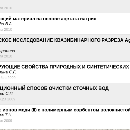
та 2010
щий материал на основе ацетата натрия
ди В.А.
та 2010
КОЕ ИССЛЕДОВАНИЕ КВАЗИБИНАРНОГО РАЗРЕЗА AgBi
зеранова
та 2010
РУЮЩИЕ СВОЙСТВА ПРИРОДНЫХ И СИНТЕТИЧЕСКИХ
ина С.Г.
абря 2009
ЯЦИОННЫЙ СПОСОБ ОЧИСТКИ СТОЧНЫХ ВОД
ко С.П.
абря 2009
 ионов меди (II) с полимерным сорбентом волокнистой
ва Т.Н.
ря 2009