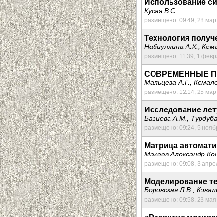
Использование си
Кусая В.С.
размещено: 09:49, 28 мар
Технология получе
Набиуллина А.Х., Кема
размещено: 11:39, 1 февр
СОВРЕМЕННЫЕ П
Мальцева А.Г., Кемало
размещено: 12:14, 25 мар
Исследование лет
Базиева А.М., Турдуб
размещено: 09:24, 5 нояб
Матрица автомати
Макеев Александр К
размещено: 09:08, 3 апре
Моделирование те
Боровская Л.В., Ковал
размещено: 09:58, 23 мая