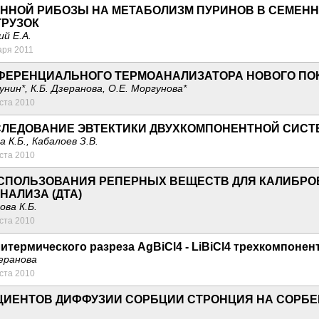
ННОЙ РИБОЗЫ НА МЕТАБОЛИЗМ ПУРИНОВ В СЕМЕНН
ГРУЗОК
ий Е.А.
аря 2011
ФЕРЕНЦИАЛЬНОГО ТЕРМОАНАЛИЗАТОРА НОВОГО ПОК
рунин*, К.Б. Дзеранова, О.Е. Моргунова*
уста 2010
ЛЕДОВАНИЕ ЭВТЕКТИКИ ДВУХКОМПОНЕНТНОЙ СИСТЕМ
а К.Б., Кабалоев З.В.
уста 2010
СПОЛЬЗОВАНИЯ РЕПЕРНЫХ ВЕЩЕСТВ ДЛЯ КАЛИБРО
НАЛИЗА (ДТА)
ова К.Б.
уста 2010
термического разреза AgBiCl4 - LiBiCl4 трехкомпонентн
зеранова
уста 2010
ИЕНТОВ ДИФФУЗИИ СОРБЦИИ СТРОНЦИЯ НА СОРБЕН