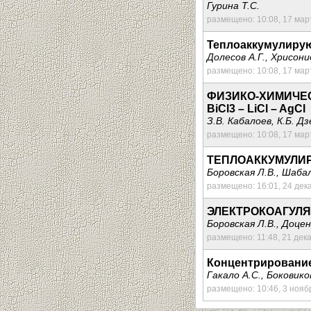
Гурина Т.С.
размещено: 10:08, 17 мар
Теплоаккумулирую
Долесов А.Г., Хрисони
размещено: 10:08, 17 мар
ФИЗИКО-ХИМИЧЕС
BiCl3 – LiCl – AgCl
З.В. Кабалоев, К.Б. Д
размещено: 10:08, 17 мар
ТЕПЛОАККУМУЛИ
Боровская Л.В., Шабал
размещено: 16:01, 24 дек
ЭЛЕКТРОКОАГУЛ
Боровская Л.В., Доцен
размещено: 11:48, 21 дек
Концентрирование
Гакало А.С., Боковико
размещено: 10:46, 3 нояб