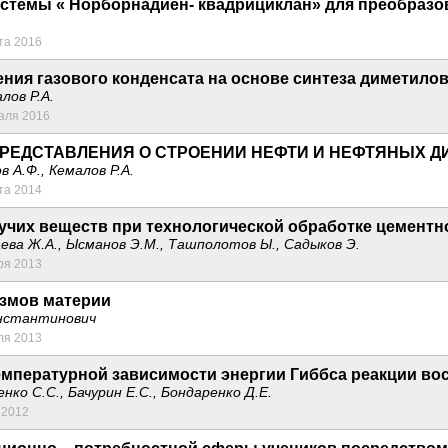
стемы « Норборнадиен- квадрициклан» для преобразов
та 2016
ния газового конденсата на основе синтеза диметилов
лов Р.А.
аля 2016
РЕДСТАВЛЕНИЯ О СТРОЕНИИ НЕФТИ И НЕФТЯНЫХ 
в А.Ф., Кемалов Р.А.
та 2014
учих веществ при технологической обработке цементн
аева Ж.А., Ысманов Э.М., Ташполотов Ы., Садыков Э.
ря 2013
змов материи
онстантинович
ля 2013
мпературной зависимости энергии Гиббса реакции во
енко С.С., Бачурин Е.С., Бондаренко Д.Е.
 2012