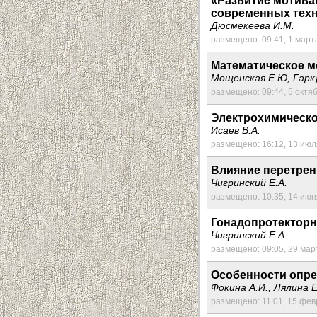
«Развитие мотива
современных техн
Дюсмекеева И.М.
размещено: 09:41, 1 март
Математическое м
Мощенская Е.Ю, Гарк
размещено: 09:44, 5 октя
Электрохимическ
Исаев В.А.
размещено: 16:12, 13 июл
Влияние перетрен
Чигринский Е.А.
размещено: 10:35, 14 июн
Гонадопротекторн
Чигринский Е.А.
размещено: 09:05, 29 мар
Особенности опре
Фокина А.И., Лялина Е
размещено: 11:01, 15 фев