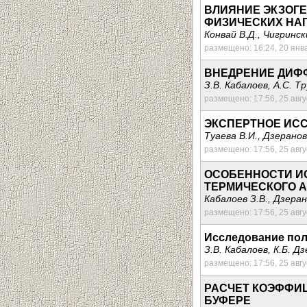
ВЛИЯНИЕ ЭКЗОГЕ
ФИЗИЧЕСКИХ НА
Конвай В.Д., Чигринск
размещено: 16:24, 20 янв
ВНЕДРЕНИЕ ДИФ
З.В. Кабалоев, А.С. Т
размещено: 17:56, 25 авг
ЭКСПЕРТНОЕ ИСС
Туаева В.И., Дзеранов
размещено: 17:56, 25 авг
ОСОБЕННОСТИ И
ТЕРМИЧЕСКОГО А
Кабалоев З.В., Дзеран
размещено: 17:56, 25 авг
Исследование поли
З.В. Кабалоев, К.Б. Д
размещено: 17:56, 25 авг
РАСЧЕТ КОЭФФИЦ
БУФЕРЕ