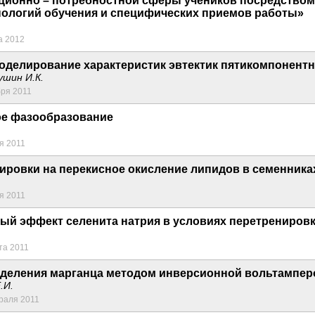
ционно – потребностной сферы учеников посредством
ологий обучения и специфических приемов работы»
а 2012
оделирование характеристик эвтектик пятикомпонент
ушин И.К.
бря 2011
ое фазообразование
я 2011
ировки на перекисное окисление липидов в семенника
я 2011
ый эффект селенита натрия в условиях перетренировк
та 2011
деления марганца методом инверсионной вольтампер
.И.
раля 2011