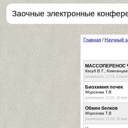
Заочные электронные конфер
Главная
/
Научный э
МАССОПЕРЕНОС 
Казуб В.Т., Компанц
размещено: 17:33, 5 июля
Биохимия почек
Морозова Т.В.
размещено: 12:29, 30 мая
Обмен белков
Морозова Т.В.
размещено: 12:28, 30 мая